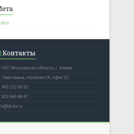
Мета
ойти
Контакты
41407 Московская область, г. Химки
. Лавочкина, строение 2А, офис 22
 495 532 40 92
 903 966 88 47
fo@kbcts.ru